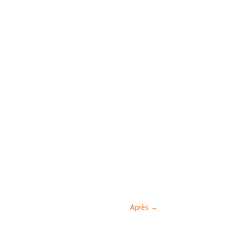
Après
→