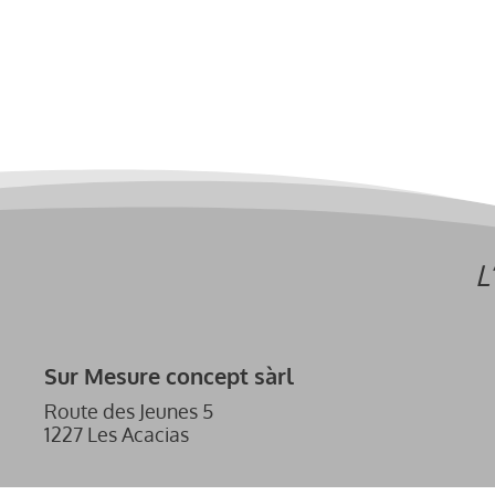
L
Sur Mesure concept sàrl
Route des Jeunes 5
1227 Les Acacias