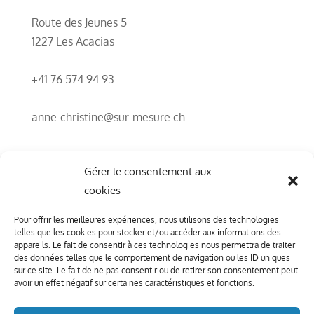
Route des Jeunes 5
1227 Les Acacias
+41 76 574 94 93
anne-christine@sur-mesure.ch
Gérer le consentement aux
cookies
Pour offrir les meilleures expériences, nous utilisons des technologies
L’imagina(c)tion au service de vos
telles que les cookies pour stocker et/ou accéder aux informations des
appareils. Le fait de consentir à ces technologies nous permettra de traiter
projets !
des données telles que le comportement de navigation ou les ID uniques
sur ce site. Le fait de ne pas consentir ou de retirer son consentement peut
avoir un effet négatif sur certaines caractéristiques et fonctions.